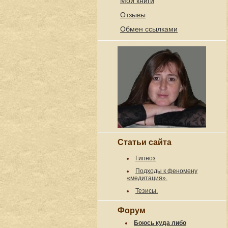
Мои книги
Отзывы
Обмен ссылками
Статьи сайта
Гипноз
Подходы к феномену
«медитация».
Тезисы.
Форум
Боюсь куда либо