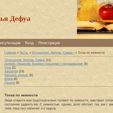
ья Дефуа
онсультации
Вход
Регистрация
Главная
»
Тесты.
»
Отношения. Любовь. Семья.>
» Тоска по нежности
Отношения. Любовь. Семья.
[11]
Дружба. Общение. Взаимоотношение с окружающими.
[6]
Секс
[2]
Характер
[19]
Карьера. Деньги.
[6]
Юмор
[6]
Разное
[8]
Тоска по нежности
Люди открыто или подсознательно тоскуют по нежности, чувствуют потре
состоянии одарить ею. С нежностью, однако, дело обстоит так, как с у
тебя. Наш тест облегчит эту задачу.