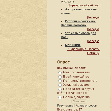
опоздать
[
Виртуальный кабинет]
Авторские стихи и не
только
[
Беседка]
История моей жизни.
Что мне помогло.
[
Беседка]
Что есть любовь для
Вас?
[
Беседка]
Мои книги.
[
Информация. Новости.
Помощь.]
Опрос
Как Вы нашли сайт?
Мне посоветовали
В рейтинге сайтов
По "поиску" в интернете
Увидел(а) рекламу
По ссылкам на других
сайтах, в блогах и т.п.
Не знаю, случайно
Результаты
|
Архив опросов
Всего ответов:
97